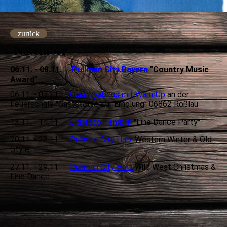
zurück
November
06.11. - 08.11.
Pullman City Bayern
"Country Music
Award"
06.11. - 07.11.
Countryabend mit WarmUp
an der
Feuerschale "Gaststätte Zur Erholung" 06862 Roßlau
13.11. - 14.11.
Eldorado Templin
"Line Dance Party"
20.11. - 22.11.
Pullman City Harz
Western Winter & Old
Style
27.11. - 29.11.
Pullman City Harz
Wild West Christmas &
Line Dance